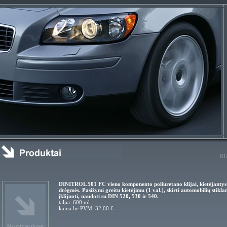
Kli
DINITROL 501 FC vieno komponento poliuretano klijai, kietėjantys
drėgmės. Pasižymi greitu kietėjimu (1 val.), skirti automobilių stikla
įklijuoti, naudoti su DIN 520, 530 ir 540.
talpa: 600 ml
kaina be PVM: 32,00 €