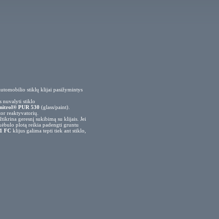
automobilio stiklų klijai pasižymintys
s nuvalyti stiklo
nitrol® PUR 530
(glass/paint).
or reaktyvatorių.
krina geresnį sukibimą su klijais. Jei
kėbulo plotą reikia padengti gruntu
1 FC
klijus galima tepti tiek ant stiklo,