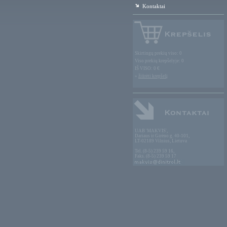
Kontaktai
Skirtingų prekių viso: 0
Viso prekių krepšelyje: 0
IŠ VISO: 0 €
»
žiūrėti krepšelį
UAB 'MAKVIS',
Dariaus ir Girėno g. 40-101,
LT-02189 Vilnius, Lietuva
Tel. (8-5) 239 59 16,
Faks. (8-5) 239 59 17