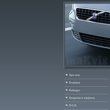
Apie mus
Produktai
Paslaugos
Straipsniai ir naujienos
D.U.K