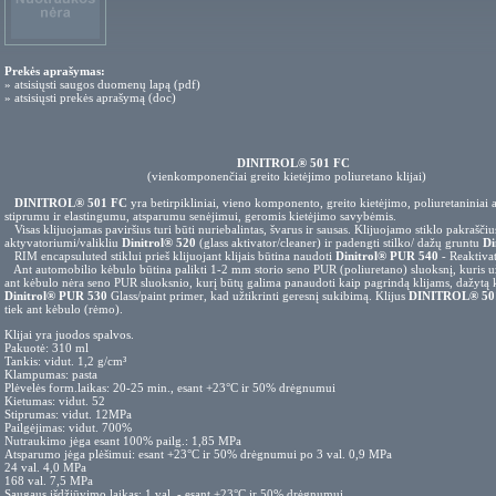
Prekės aprašymas:
» atsisiųsti saugos duomenų lapą (pdf)
» atsisiųsti prekės aprašymą (doc)
DINITROL® 501 FC
(vienkomponenčiai greito kietėjimo poliuretano klijai)
DINITROL® 501 FC
yra betirpikliniai, vieno komponento, greito kietėjimo, poliuretaniniai 
stiprumu ir elastingumu, atsparumu senėjimui, geromis kietėjimo savybėmis.
Visas klijuojamas paviršius turi būti nuriebalintas, švarus ir sausas. Klijuojamo stiklo pakraščiu
aktyvatoriumi/valikliu
Dinitrol® 520
(glass aktivator/cleaner) ir padengti stilko/ dažų gruntu
Di
RIM encapsuluted stiklui prieš klijuojant klijais būtina naudoti
Dinitrol® PUR 540
- Reaktivat
Ant automobilio kėbulo būtina palikti 1-2 mm storio seno PUR (poliuretano) sluoksnį, kuris užti
ant kėbulo nėra seno PUR sluoksnio, kurį būtų galima panaudoti kaip pagrindą klijams, dažytą 
Dinitrol® PUR 530
Glass/paint primer, kad užtikrinti geresnį sukibimą. Klijus
DINITROL® 50
tiek ant kėbulo (rėmo).
Klijai yra juodos spalvos.
Pakuotė: 310 ml
Tankis: vidut. 1,2 g/cm³
Klampumas: pasta
Plėvelės form.laikas: 20-25 min., esant +23°C ir 50% drėgnumui
Kietumas: vidut. 52
Stiprumas: vidut. 12MPa
Pailgėjimas: vidut. 700%
Nutraukimo jėga esant 100% pailg.: 1,85 MPa
Atsparumo jėga plėšimui: esant +23°C ir 50% drėgnumui po 3 val. 0,9 MPa
24 val. 4,0 MPa
168 val. 7,5 MPa
Saugaus išdžiūvimo laikas: 1 val. - esant +23°C ir 50% drėgnumui