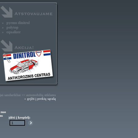
» pyrmo dinitrol
» polytop
» equalizer
jai sandarikliai >> automobilių stiklams
» grįžti į prekių sąrašą
 nuo
ms
įdėti į krepšelį: