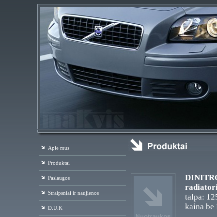
Apie mus
Produktai
DINITROL
Paslaugos
radiator
Straipsniai ir naujienos
talpa: 12
kaina be
D.U.K