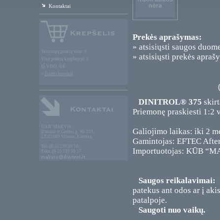
Kontaktai
Prekės aprašymas:
» atsisiųsti saugos duom
Skirtingų prekių viso: 0
» atsisiųsti prekės apraš
Viso prekių krepšelyje: 0
IŠ VISO: 0 €
»
žiūrėti krepšelį
DINITROL® 375
skirt
Priemonę praskiesti 1:2 va
UAB 'MAKVIS',
Galiojimo laikas: iki 2 m
Dariaus ir Girėno g. 40-101,
LT-02189 Vilnius, Lietuva
Gamintojas: EFTEC Afte
Tel. (8-5) 239 59 16,
Importuotojas: KŪB “MAK
Faks. (8-5) 239 59 17
Saugos reikalavimai:
P
patekus ant odos ar į aki
patalpoje.
Saugoti nuo vaikų.