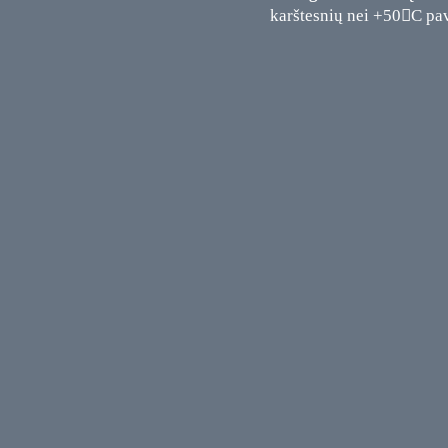
karštesnių nei +50C pavi