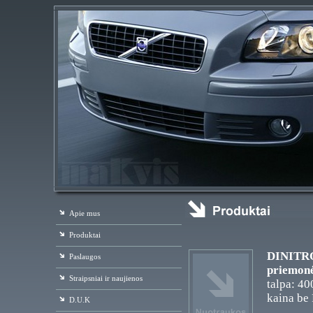
Apie mus
Produktai
DINITRO
Paslaugos
priemonė
Straipsniai ir naujienos
talpa: 40
kaina be
D.U.K