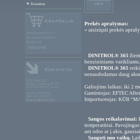
Kontaktai
Prekės aprašymas:
» atsisiųsti prekės apraš
Skirtingų prekių viso: 0
Viso prekių krepšelyje: 0
IŠ VISO: 0 €
»
žiūrėti krepšelį
DINITROL® 365
žiem
benzininiams varikliams.
DINITROL® 365
reiki
nenaudodamas daug akumu
UAB 'MAKVIS',
Dariaus ir Girėno g. 40-101,
Galiojimo laikas: iki 2 m
LT-02189 Vilnius, Lietuva
Gamintojas: EFTEC Afte
Tel. (8-5) 239 59 16,
Faks. (8-5) 239 59 17
Importuotojas: KŪB “MAK
Saugos reikalavimai:
P
temperatūrai. Pavojingas 
ant odos ar į akis, gausi
Saugoti nuo vaikų.
Laik