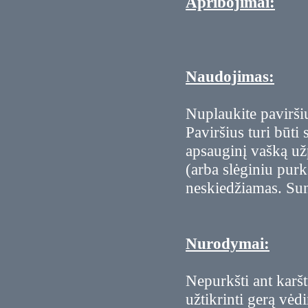
Apribojimai:
Naudojimas:
Nuplaukite paviršių
Paviršius turi būti 
apsauginį vašką už
(arba slėginiu pur
neskiedžiamas. Sun
Nurodymai:
Nepurkšti ant karšt
užtikrinti gerą vėd