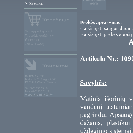
Kontaktai
Prekės aprašymas:
» atsisiųsti saugos duom
Skirtingų prekių viso: 0
» atsisiųsti prekės apraš
Viso prekių krepšelyje: 0
A
IŠ VISO: 0 €
»
žiūrėti krepšelį
Artikulo Nr.: 109
UAB 'MAKVIS',
Dariaus ir Girėno g. 40-101,
Savybės:
LT-02189 Vilnius, Lietuva
Tel. (8-5) 239 59 16,
Faks. (8-5) 239 59 17
Matinis išorinių v
vandenį atstumia
pagrindu. Apsaug
dažams, plastiku
uždegimo sistemai.