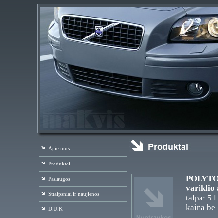
Apie mus
Produktai
POLYTOP 
Paslaugos
variklio
Straipsniai ir naujienos
talpa: 5 l
kaina be
D.U.K