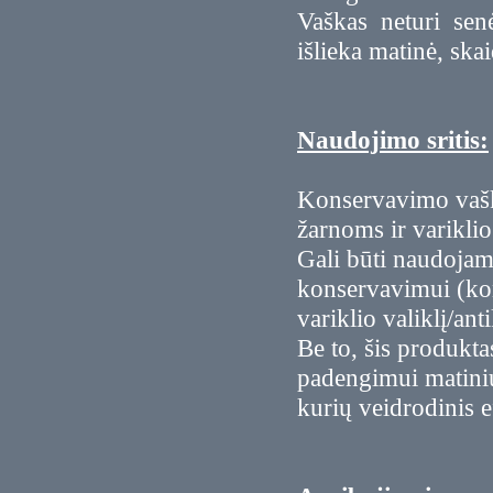
Vaškas neturi senė
išlieka matinė, skai
Naudojimo sritis:
Konservavimo vaška
žarnoms ir variklio
Gali būti naudojam
konservavimui (ko
variklio valiklį/a
Be to, šis produkt
padengimui matiniu 
kurių veidrodinis 