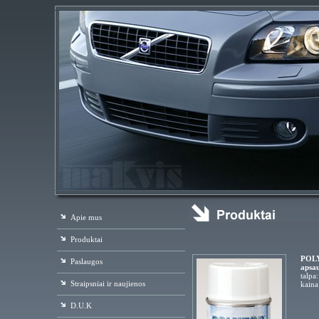
Apie mus
Produktai
POLYT
Paslaugos
apsau
talpa
Straipsniai ir naujienos
kaina
D.U.K