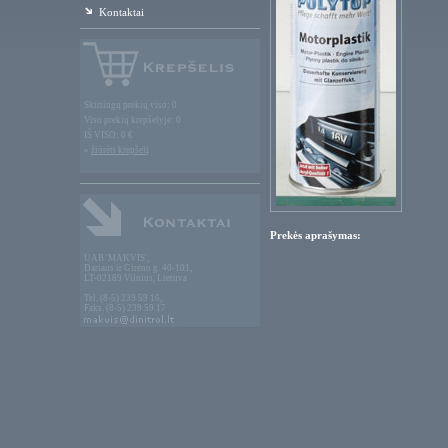
Kontaktai
Skirtingų prekių viso: 0
Viso prekių krepšelyje: 0
IŠ VISO: 0 €
»
žiūrėti krepšelį
Prekės aprašymas:
UAB 'MAKVIS',
Dariaus ir Girėno g. 40-101,
LT-02189 Vilnius, Lietuva
Tel. (8-5) 239 59 16,
Faks. (8-5) 239 59 17