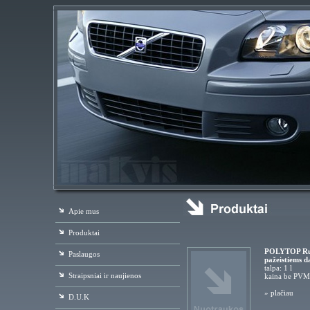
Apie mus
Produktai
POLYTOP Rubb
Paslaugos
pažeistiems d
talpa: 1 l
Straipsniai ir naujienos
kaina be PVM
»
plačiau
D.U.K