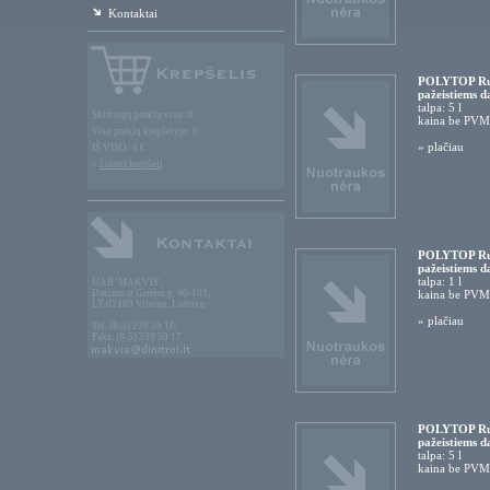
Kontaktai
POLYTOP Rubb
pažeistiems d
talpa: 5 l
Skirtingų prekių viso: 0
kaina be PVM
Viso prekių krepšelyje: 0
»
plačiau
IŠ VISO: 0 €
»
žiūrėti krepšelį
POLYTOP Rubb
pažeistiems d
talpa: 1 l
UAB 'MAKVIS',
Dariaus ir Girėno g. 40-101,
kaina be PVM
LT-02189 Vilnius, Lietuva
»
plačiau
Tel. (8-5) 239 59 16,
Faks. (8-5) 239 59 17
POLYTOP Rubb
pažeistiems d
talpa: 5 l
kaina be PVM