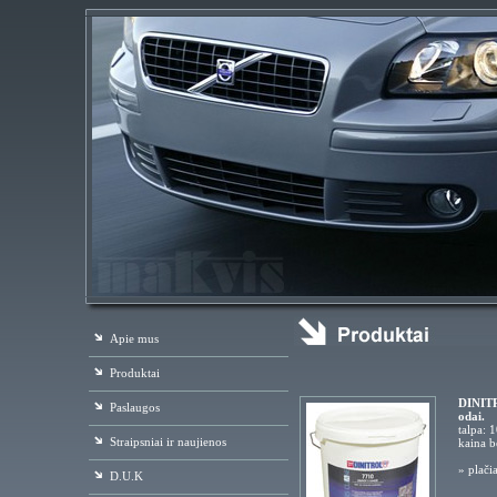
Apie mus
Produktai
DINITRO
Paslaugos
odai.
talpa: 1
Straipsniai ir naujienos
kaina 
»
plači
D.U.K