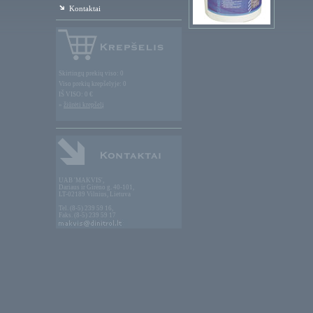
Kontaktai
Skirtingų prekių viso: 0
Viso prekių krepšelyje: 0
IŠ VISO: 0 €
»
žiūrėti krepšelį
UAB 'MAKVIS',
Dariaus ir Girėno g. 40-101,
LT-02189 Vilnius, Lietuva
Tel. (8-5) 239 59 16,
Faks. (8-5) 239 59 17