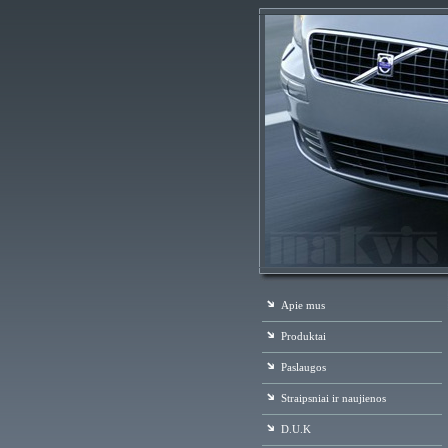
Apie mus
Produktai
Paslaugos
Straipsniai ir naujienos
D.U.K