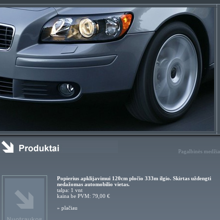
Pagalbinės medžia
Popierius apklijavimui 120cm pločio 333m ilgio. Skirtas uždengti
nedažomas automobilio vietas.
talpa: 1 vnt
kaina be PVM: 79,00 €
»
plačiau