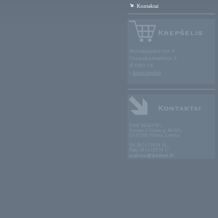
Kontaktai
Skirtingų prekių viso: 0
Viso prekių krepšelyje: 0
IŠ VISO: 0 €
»
žiūrėti krepšelį
UAB 'MAKVIS',
Dariaus ir Girėno g. 40-101,
LT-02189 Vilnius, Lietuva
Tel. (8-5) 239 59 16,
Faks. (8-5) 239 59 17