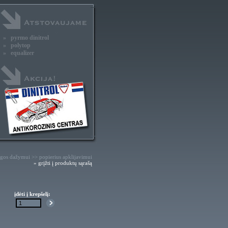
» pyrmo dinitrol
» polytop
» equalizer
gos dažymui >> popierius apklijavimui
» grįžti į produktų sąrašą
įdėti į krepšelį: