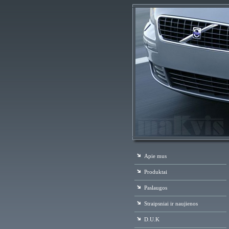
Apie mus
Produktai
Paslaugos
Straipsniai ir naujienos
D.U.K