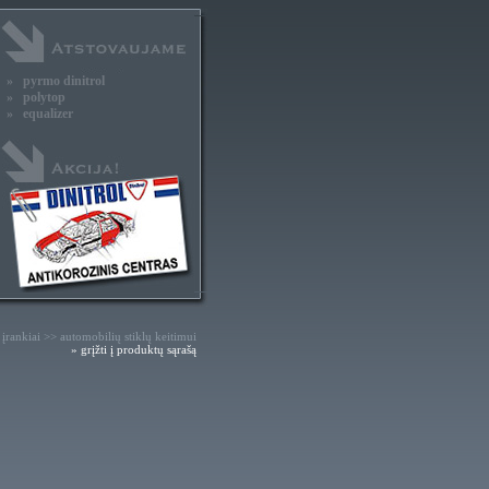
» pyrmo dinitrol
» polytop
» equalizer
 įrankiai >> automobilių stiklų keitimui
» grįžti į produktų sąrašą