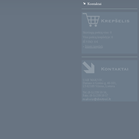
Kontaktai
Skirtingų prekių viso: 0
Viso prekių krepšelyje: 0
IŠ VISO: 0 €
»
žiūrėti krepšelį
UAB 'MAKVIS',
Dariaus ir Girėno g. 40-101,
LT-02189 Vilnius, Lietuva
Tel. (8-5) 239 59 16,
Faks. (8-5) 239 59 17