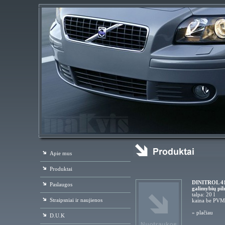
Apie mus
Produktai
DINITROL 41 
Paslaugos
galimybių pil
talpa: 20 l
Straipsniai ir naujienos
kaina be PVM
»
plačiau
D.U.K