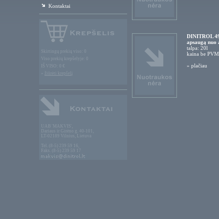
Kontaktai
DINITROL 494
apsaugą nuo 
talpa: 20l
Skirtingų prekių viso: 0
kaina be PVM
Viso prekių krepšelyje: 0
»
plačiau
IŠ VISO: 0 €
»
žiūrėti krepšelį
UAB 'MAKVIS',
Dariaus ir Girėno g. 40-101,
LT-02189 Vilnius, Lietuva
Tel. (8-5) 239 59 16,
Faks. (8-5) 239 59 17