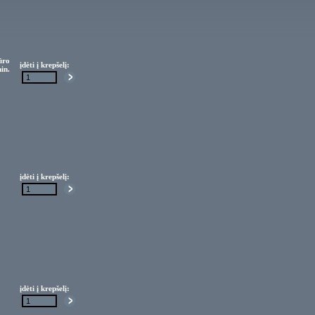
ūro
įdėti į krepšelį:
in.
įdėti į krepšelį:
įdėti į krepšelį: