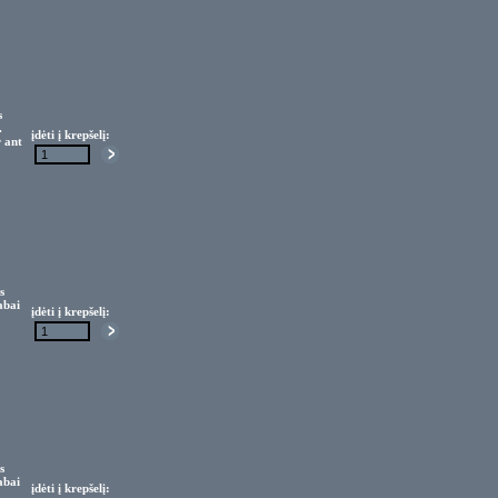
s
.
įdėti į krepšelį:
 ant
s
abai
įdėti į krepšelį:
s
abai
įdėti į krepšelį: