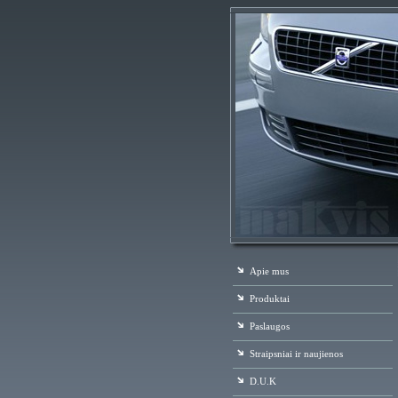
Apie mus
Produktai
Paslaugos
Straipsniai ir naujienos
D.U.K