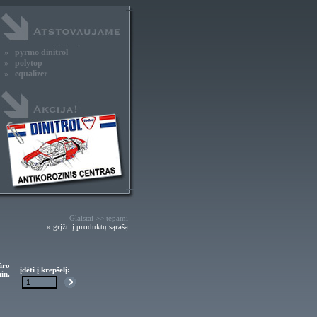
» pyrmo dinitrol
» polytop
» equalizer
Glaistai >> tepami
» grįžti į produktų sąrašą
ūro
įdėti į krepšelį:
in.