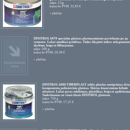
talpa: 2 kg
kaina be PVM: 31,93 €
»
plačiau
DINITROL 6070 specialus glaistas plastmasiniams paviršiams po jų
remonto. Labai smulkiai grūdėtas. Tinka išlyginti mikro nelygumams
skylėms, lengvai šlifuojamas.
talpa: 500 g
kaina be PVM: 20,39 €
»
plačiau
DINITROL 6080 FIBERPLAST stiklo pluoštu sustiprintas dvie
komponentų poliesterinis glaistas. Skirtas kiaurymėms kėbule
užtaisyti. Labai geras sukibimas, plastiškas, lengvai apdirbama
Suderinamas su visais kitais DINITROL glaistais.
talpa: 750 g
kaina be PVM: 17,25 €
»
plačiau