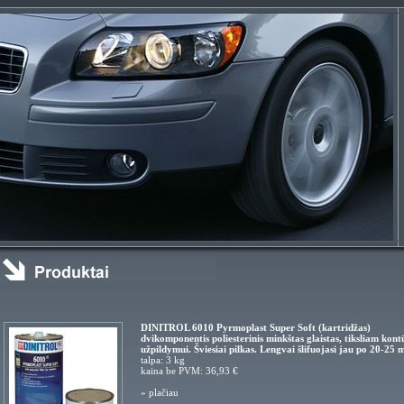
DINITROL 6010 Pyrmoplast Super Soft (kartridžas)
dvikomponentis poliesterinis minkštas glaistas, tiksliam kont
užpildymui. Šviesiai pilkas. Lengvai šlifuojasi jau po 20-25 m
talpa: 3 kg
kaina be PVM: 36,93 €
»
plačiau