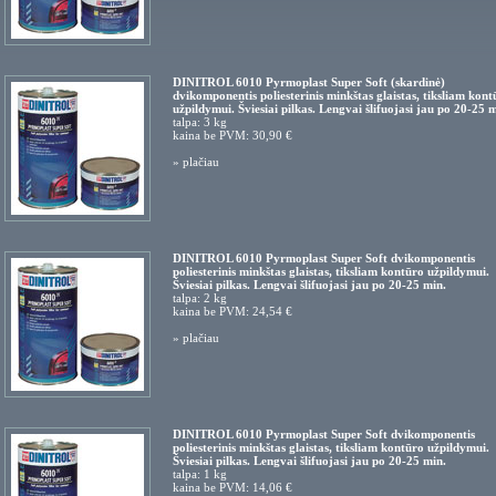
DINITROL 6010 Pyrmoplast Super Soft (skardinė)
dvikomponentis poliesterinis minkštas glaistas, tiksliam kont
užpildymui. Šviesiai pilkas. Lengvai šlifuojasi jau po 20-25 m
talpa: 3 kg
kaina be PVM: 30,90 €
»
plačiau
DINITROL 6010 Pyrmoplast Super Soft dvikomponentis
poliesterinis minkštas glaistas, tiksliam kontūro užpildymui.
Šviesiai pilkas. Lengvai šlifuojasi jau po 20-25 min.
talpa: 2 kg
kaina be PVM: 24,54 €
»
plačiau
DINITROL 6010 Pyrmoplast Super Soft dvikomponentis
poliesterinis minkštas glaistas, tiksliam kontūro užpildymui.
Šviesiai pilkas. Lengvai šlifuojasi jau po 20-25 min.
talpa: 1 kg
kaina be PVM: 14,06 €