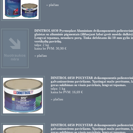
»
plačiau
DINITROL 6030 Pyrmoplast Aluminium dvikomponentis poliesterini
glaistas su aliuminio pigmentais (šlifuojant labai greit nusėda dulkės)
Lengvai tepamas, nesudaro porų. Tinka defektams iki 10 mm gylio ir
vertikalių paviršių.
talpa: 2 kg
kaina be PVM: 30,90 €
»
plačiau
DINITROL 6050 POLYSTAR dvikomponentis poliesterini
galvanizuotiems paviršiams. Ypatingai mažo porėtumo, l
geras sukibimas su visais paviršiais, lengvai tepamas.
talpa: 1 kg
kaina be PVM: 16,69 €
»
plačiau
DINITROL 6050 POLYSTAR dvikomponentis poliesterini
galvanizuotiems paviršiams. Ypatingai mažo porėtumo, l
geras sukibimas su visais paviršiais, lengvai tepamas.