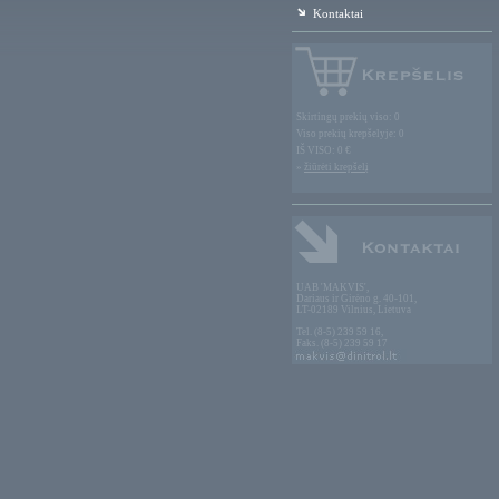
Kontaktai
Skirtingų prekių viso: 0
Viso prekių krepšelyje: 0
IŠ VISO: 0 €
»
žiūrėti krepšelį
UAB 'MAKVIS',
Dariaus ir Girėno g. 40-101,
LT-02189 Vilnius, Lietuva
Tel. (8-5) 239 59 16,
Faks. (8-5) 239 59 17